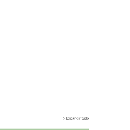
Português - Brasil ‎(pt_br)‎
Acessar
Expandir tudo