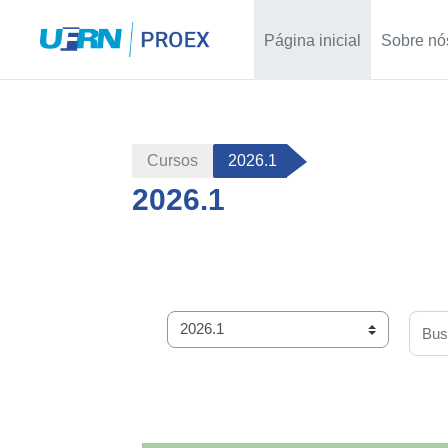
Página inicial
Sobre nó
Ir para o conteúdo principal
Cursos
2026.1
2026.1
Categorias de Cursos
Busca