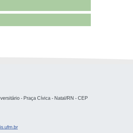
rsitário - Praça Cívica - Natal/RN - CEP
s.ufrn.br